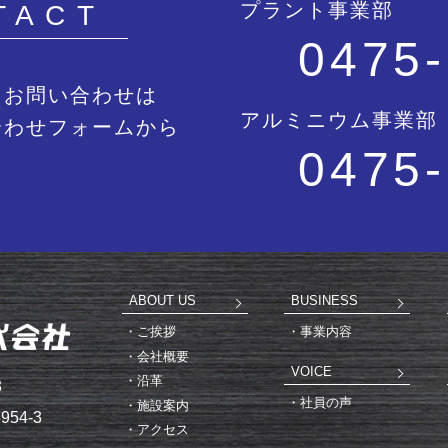
プラント事業部
TACT
0475-
、お問い合わせは
アルミニウム事業部
合わせフォームから
0475-
ABOUT US
BUSINESS
ご挨拶
事業内容
会社概要
VOICE
沿革
3
社員の声
施設案内
54-3
アクセス