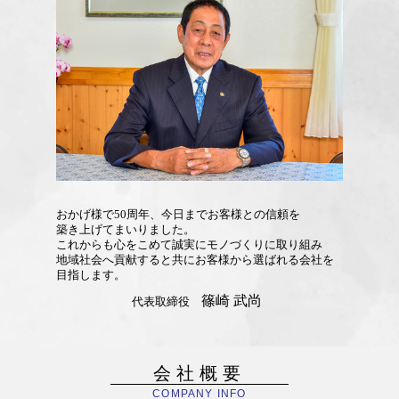
おかげ様で50周年、
今日までお客様との信頼を
築き上げて
まいりました。
これからも心をこめて
誠実にモノづくりに
取り組み
地域社会へ貢献すると共に
お客様から選ばれる
会社を
目指します。
篠崎 武尚
代表取締役
会社概要
COMPANY INFO